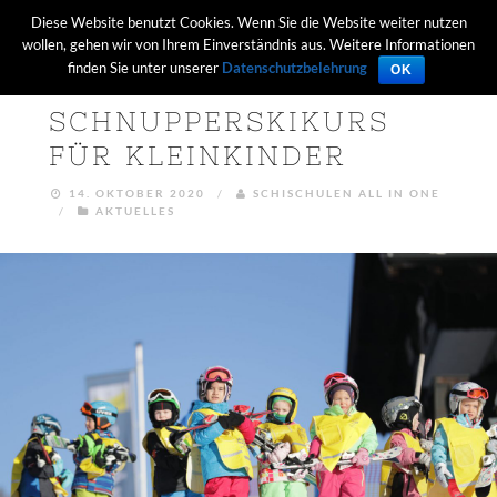
Diese Website benutzt Cookies. Wenn Sie die Website weiter nutzen
wollen, gehen wir von Ihrem Einverständnis aus. Weitere Informationen
finden Sie unter unserer
Datenschutzbelehrung
OK
SCHNUPPERSKIKURS
FÜR KLEINKINDER
14. OKTOBER 2020
/
SCHISCHULEN ALL IN ONE
/
AKTUELLES