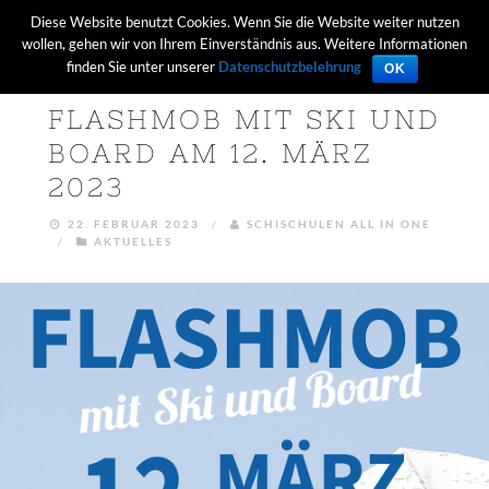
Diese Website benutzt Cookies. Wenn Sie die Website weiter nutzen
wollen, gehen wir von Ihrem Einverständnis aus. Weitere Informationen
finden Sie unter unserer
Datenschutzbelehrung
OK
FLASHMOB MIT SKI UND
BOARD AM 12. MÄRZ
2023
22. FEBRUAR 2023
/
SCHISCHULEN ALL IN ONE
/
AKTUELLES